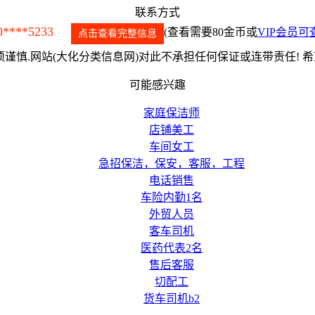
联系方式
0****5233
(查看需要80金币或
VIP会员可
点击查看完整信息
谨慎.网站(大化分类信息网)对此不承担任何保证或连带责任! 
可能感兴趣
家庭保洁师
店铺美工
车间女工
急招保洁，保安，客服，工程
电话销售
车险内勤1名
外贸人员
客车司机
医药代表2名
售后客服
切配工
货车司机b2